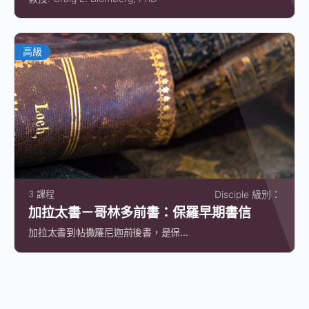
高級
3 課程
Disciple 級別：
加拉太書－哥林多前書：保羅早期書信
加拉太書到帖撒羅尼迦前後書，是保...