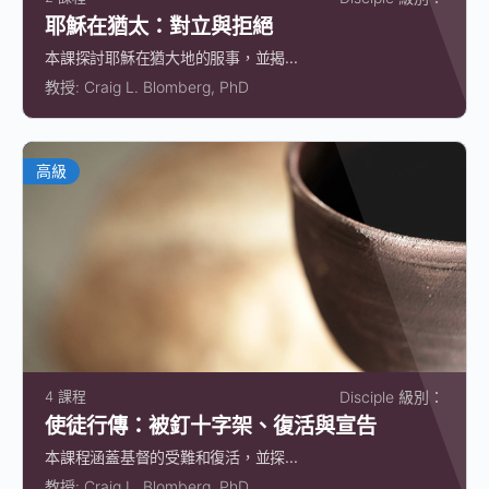
耶穌在猶太：對立與拒絕
本課探討耶穌在猶大地的服事，並揭...
教授:
Craig L. Blomberg, PhD
高級
4 課程
Disciple 級別：
使徒行傳：被釘十字架、復活與宣告
本課程涵蓋基督的受難和復活，並探...
教授:
Craig L. Blomberg, PhD