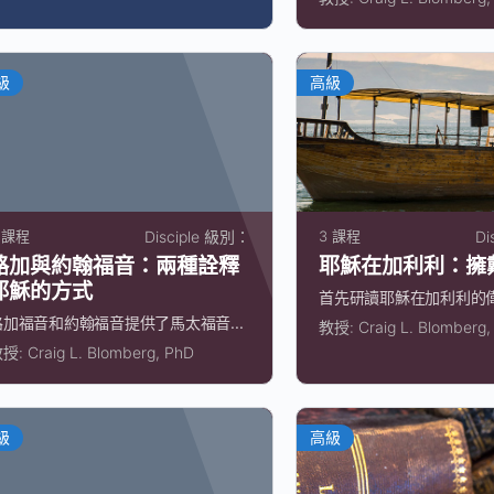
級
高級
 課程
Disciple 級別：
3 課程
Di
路加與約翰福音：兩種詮釋
耶穌在加利利：擁
耶穌的方式
首先研讀耶穌在加利利的偉大
路加福音和約翰福音提供了馬太福音...
教授:
Craig L. Blomberg
教授:
Craig L. Blomberg, PhD
級
高級