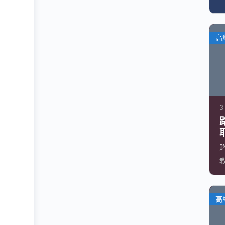
高
3
高