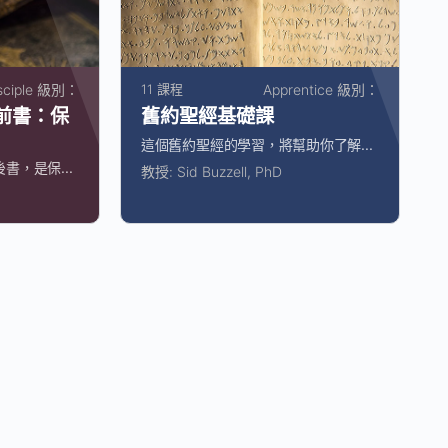
sciple 級別：
11 課程
Apprentice 級別：
前書：保
舊約聖經基礎課
這個舊約聖經的學習，將幫助你了解...
，是保...
教授:
Sid Buzzell, PhD