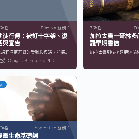
 課程
Disciple 級別：
3 課程
Di
使徒行傳：被釘十字架、復
加拉太書－哥林多
活與宣告
羅早期書信
本課程涵蓋基督的受難和復活，並探...
加拉太書到帖撒羅尼迦前後書
教授:
Craig L. Blomberg, PhD
級
 課程
Apprentice 級別：
屬靈生命基礎課