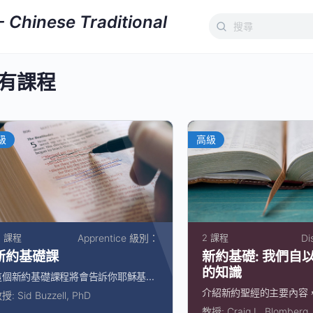
Search
for:
有課程
級
高級
1 課程
Apprentice 級別：
2 課程
Di
新約基礎課
新約基礎: 我們自
的知識
這個新約基礎課程將會告訴你耶穌基...
介紹新約聖經的主要內容，它
教授:
Sid Buzzell, PhD
教授:
Craig L. Blomberg