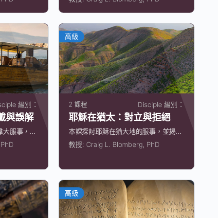
高級
sciple 級別：
2 課程
Disciple 級別：
戴與誤解
耶穌在猶太：對立與拒絕
服事，...
本課探討耶穌在猶大地的服事，並揭...
, PhD
教授:
Craig L. Blomberg, PhD
高級