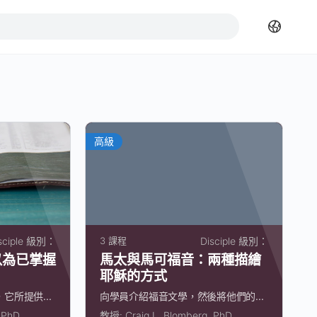
高級
sciple 級別：
3 課程
Disciple 級別：
以為已掌握
馬太與馬可福音：兩種描繪
耶穌的方式
所提供...
向學員介紹福音文學，然後將他們的...
, PhD
教授:
Craig L. Blomberg, PhD